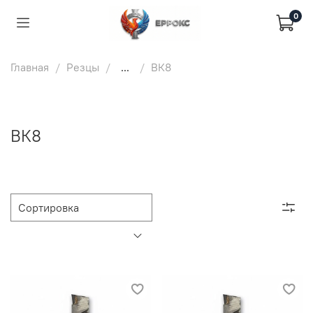
0
Главная
Резцы
...
ВК8
ВК8