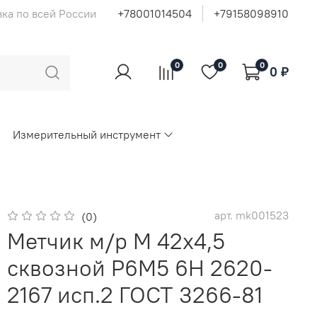
ка по всей России
+78001014504
+79158098910
0
0
0
0 ₽
Измерительный инструмент
арт.
mk001523
(0)
Метчик м/р М 42х4,5
сквозной Р6М5 6H 2620-
2167 исп.2 ГОСТ 3266-81