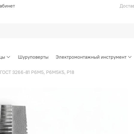
абинет
Достав
цы
Шуруповерты
Электромонтажный инструмент
ГОСТ 3266-81 Р6М5, Р6М5К5, Р18