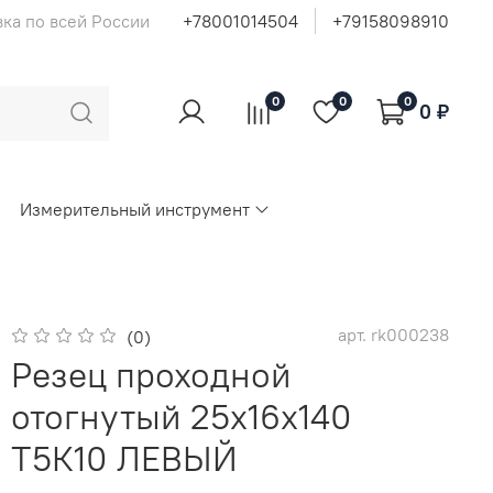
ка по всей России
+78001014504
+79158098910
0
0
0
0 ₽
Измерительный инструмент
арт.
rk000238
(0)
Резец проходной
отогнутый 25х16х140
Т5К10 ЛЕВЫЙ