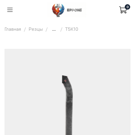
0
Главная
Резцы
...
Т5К10