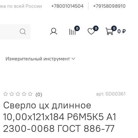
ка по всей России
+78001014504
+79158098910
0
0
0
0 ₽
Измерительный инструмент
арт.
SD00361
(0)
Сверло цх длинное
10,00х121х184 Р6М5К5 A1
2300-0068 ГОСТ 886-77