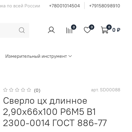
ка по всей России
+78001014504
+79158098910
0
0
0
0 ₽
Измерительный инструмент
арт.
SD00088
(0)
Сверло цх длинное
2,90х66х100 Р6М5 В1
2300-0014 ГОСТ 886-77