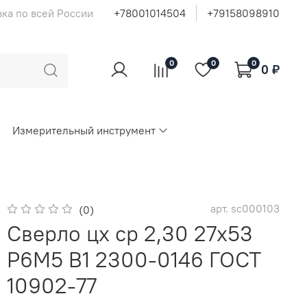
ка по всей России
+78001014504
+79158098910
0
0
0
0 ₽
Измерительный инструмент
арт.
sc000103
(0)
Сверло цх ср 2,30 27х53
Р6М5 В1 2300-0146 ГОСТ
10902-77