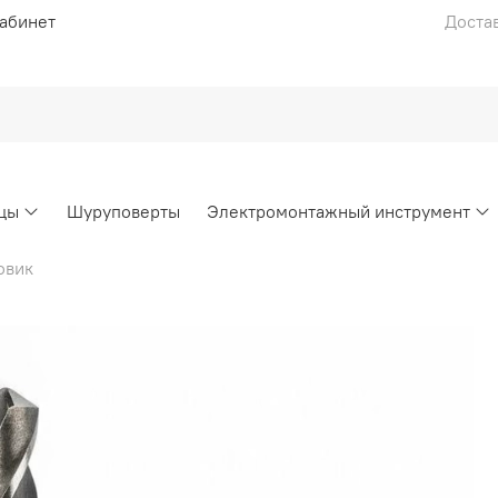
абинет
Достав
цы
Шуруповерты
Электромонтажный инструмент
овик