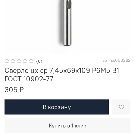
арт.
sc000262
(0)
Сверло цх ср 7,45х69х109 Р6М5 В1
ГОСТ 10902-77
305 ₽
В корзину
Купить в 1 клик