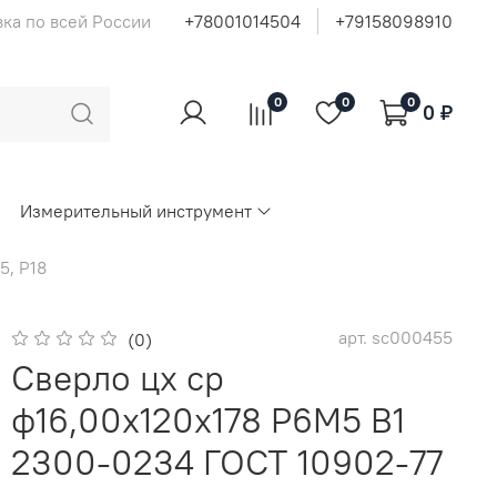
ка по всей России
+78001014504
+79158098910
0
0
0
0 ₽
Измерительный инструмент
5, Р18
арт.
sc000455
(0)
Сверло цх ср
ф16,00х120х178 Р6М5 В1
2300-0234 ГОСТ 10902-77