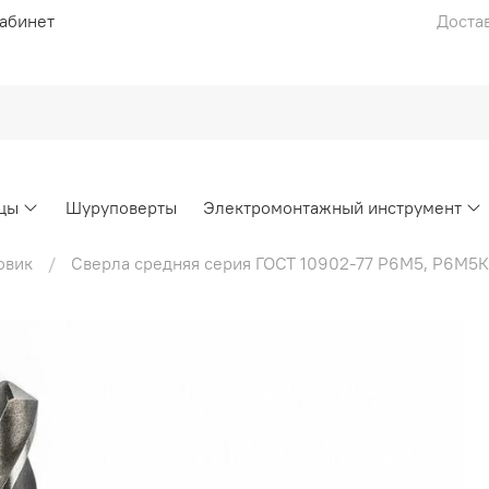
абинет
Достав
цы
Шуруповерты
Электромонтажный инструмент
овик
Сверла средняя серия ГОСТ 10902-77 Р6М5, Р6М5К