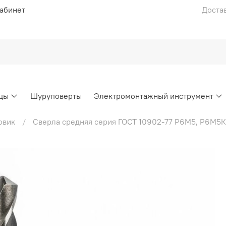
абинет
Достав
цы
Шуруповерты
Электромонтажный инструмент
овик
Сверла средняя серия ГОСТ 10902-77 Р6М5, Р6М5К