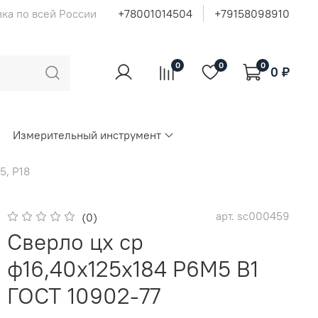
ка по всей России
+78001014504
+79158098910
0
0
0
0 ₽
Измерительный инструмент
5, Р18
арт.
sc000459
(0)
Сверло цх ср
ф16,40х125х184 Р6М5 В1
ГОСТ 10902-77